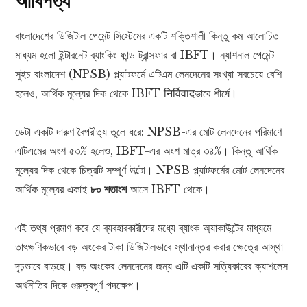
আধিপত্য
বাংলাদেশের ডিজিটাল পেমেন্ট সিস্টেমের একটি শক্তিশালী কিন্তু কম আলোচিত
মাধ্যম হলো ইন্টারনেট ব্যাংকিং ফান্ড ট্রান্সফার বা IBFT। ন্যাশনাল পেমেন্ট
সুইচ বাংলাদেশ (NPSB) প্ল্যাটফর্মে এটিএম লেনদেনের সংখ্যা সবচেয়ে বেশি
হলেও, আর্থিক মূল্যের দিক থেকে IBFT निर्विवादভাবে শীর্ষে।
ডেটা একটি দারুণ বৈপরীত্য তুলে ধরে: NPSB-এর মোট লেনদেনের পরিমাণে
এটিএমের অংশ ৫৩% হলেও, IBFT-এর অংশ মাত্র ৩৪%। কিন্তু আর্থিক
মূল্যের দিক থেকে চিত্রটি সম্পূর্ণ উল্টো। NPSB প্ল্যাটফর্মের মোট লেনদেনের
আর্থিক মূল্যের একাই
৮০ শতাংশ
আসে IBFT থেকে।
এই তথ্য প্রমাণ করে যে ব্যবহারকারীদের মধ্যে ব্যাংক অ্যাকাউন্টের মাধ্যমে
তাৎক্ষণিকভাবে বড় অংকের টাকা ডিজিটালভাবে স্থানান্তর করার ক্ষেত্রে আস্থা
দৃঢ়ভাবে বাড়ছে। বড় অংকের লেনদেনের জন্য এটি একটি সত্যিকারের ক্যাশলেস
অর্থনীতির দিকে গুরুত্বপূর্ণ পদক্ষেপ।