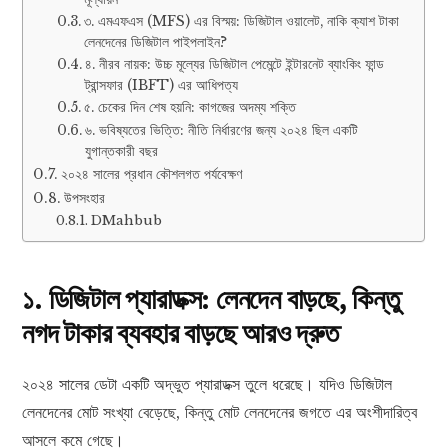
৩. এমএফএস (MFS) এর বিস্ময়: ডিজিটাল ওয়ালেট, নাকি ক্যাশ টাকা
লেনদেনের ডিজিটাল পাইপলাইন?
৪. নীরব নায়ক: উচ্চ মূল্যের ডিজিটাল পেমেন্টে ইন্টারনেট ব্যাংকিং ফান্ড
ট্রান্সফার (IBFT) এর আধিপত্য
৫. চেকের দিন শেষ হয়নি: কাগজের অদম্য শক্তি
৬. ভবিষ্যতের ভিত্তি: নীতি নির্ধারণের জন্য ২০২৪ ছিল একটি
যুগান্তকারী বছর
২০২৪ সালের প্রধান কৌশলগত পর্যবেক্ষণ
উপসংহার
DMahbub
১. ডিজিটাল প্যারাডক্স: লেনদেন বাড়ছে, কিন্তু
নগদ টাকার ব্যবহার বাড়ছে আরও দ্রুত
২০২৪ সালের ডেটা একটি অদ্ভুত প্যারাডক্স তুলে ধরেছে। যদিও ডিজিটাল
লেনদেনের মোট সংখ্যা বেড়েছে, কিন্তু মোট লেনদেনের জগতে এর অংশীদারিত্ব
আসলে কমে গেছে।