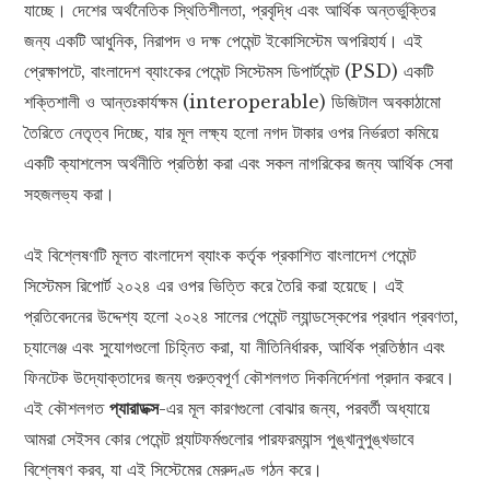
যাচ্ছে। দেশের অর্থনৈতিক স্থিতিশীলতা, প্রবৃদ্ধি এবং আর্থিক অন্তর্ভুক্তির
জন্য একটি আধুনিক, নিরাপদ ও দক্ষ পেমেন্ট ইকোসিস্টেম অপরিহার্য। এই
প্রেক্ষাপটে, বাংলাদেশ ব্যাংকের পেমেন্ট সিস্টেমস ডিপার্টমেন্ট (PSD) একটি
শক্তিশালী ও আন্তঃকার্যক্ষম (interoperable) ডিজিটাল অবকাঠামো
তৈরিতে নেতৃত্ব দিচ্ছে, যার মূল লক্ষ্য হলো নগদ টাকার ওপর নির্ভরতা কমিয়ে
একটি ক্যাশলেস অর্থনীতি প্রতিষ্ঠা করা এবং সকল নাগরিকের জন্য আর্থিক সেবা
সহজলভ্য করা।
এই বিশ্লেষণটি মূলত বাংলাদেশ ব্যাংক কর্তৃক প্রকাশিত বাংলাদেশ পেমেন্ট
সিস্টেমস রিপোর্ট ২০২৪ এর ওপর ভিত্তি করে তৈরি করা হয়েছে। এই
প্রতিবেদনের উদ্দেশ্য হলো ২০২৪ সালের পেমেন্ট ল্যান্ডস্কেপের প্রধান প্রবণতা,
চ্যালেঞ্জ এবং সুযোগগুলো চিহ্নিত করা, যা নীতিনির্ধারক, আর্থিক প্রতিষ্ঠান এবং
ফিনটেক উদ্যোক্তাদের জন্য গুরুত্বপূর্ণ কৌশলগত দিকনির্দেশনা প্রদান করবে।
এই কৌশলগত
প্যারাডক্স
-এর মূল কারণগুলো বোঝার জন্য, পরবর্তী অধ্যায়ে
আমরা সেইসব কোর পেমেন্ট প্ল্যাটফর্মগুলোর পারফরম্যান্স পুঙ্খানুপুঙ্খভাবে
বিশ্লেষণ করব, যা এই সিস্টেমের মেরুদণ্ড গঠন করে।