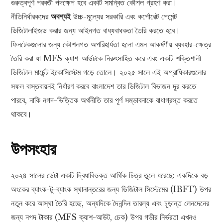
গুরুত্বপূর্ণ পরবর্তী পদক্ষেপ হবে একটি সমন্বিত কৌশল গ্রহণ করা।
নীতিনির্ধারকদের
অবশ্যই
উচ্চ-মূল্যের সরকারি এবং কর্পোরেট পেমেন্ট
ডিজিটালাইজড করার জন্য আইনগত বাধ্যবাধকতা তৈরি করতে হবে।
ফিনটেকগুলোর জন্য কৌশলগত অপরিহার্যতা হলো এমন আকর্ষণীয় ব্যবহার-ক্ষেত্র
তৈরি করা যা MFS ক্যাশ-আউটকে নিরুৎসাহিত করে এবং একটি শক্তিশালী
ডিজিটাল মার্চেন্ট ইকোসিস্টেম গড়ে তোলে। ২০২৫ সালে এই অগ্রাধিকারগুলোর
সফল বাস্তবায়নই নির্ধারণ করবে বাংলাদেশ তার ডিজিটাল বিভাজন দূর করতে
পারবে, নাকি নগদ-ভিত্তিক অর্থনীতি তার পূর্ণ সম্ভাবনাকে বাধাগ্রস্ত করতে
থাকবে।
উপসংহার
২০২৪ সালের ডেটা একটি দ্বিধাবিভক্ত আর্থিক চিত্র তুলে ধরেছে: একদিকে বড়
অংকের ব্যাংক-টু-ব্যাংক স্থানান্তরের জন্য ডিজিটাল সিস্টেমের (IBFT) উপর
নতুন করে আস্থা তৈরি হচ্ছে, অন্যদিকে দৈনন্দিন তারল্য এবং চূড়ান্ত লেনদেনের
জন্য নগদ টাকার (MFS ক্যাশ-আউট, চেক) উপর গভীর নির্ভরতা এখনও