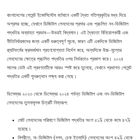
বাংলাদেশের পেমেন্ট ইকোসিস্টেম বর্তমানে একটি দ্বৈত গতিপ্রকৃতির মধ্য দিয়ে
অগ্রসর হচ্ছে, যেখানে ডিজিটাল লেনদেনের প্রসার এবং প্রচলিত নন-ডিজিটাল
পদ্ধতির অব্যাহত প্রভাব—উভয়ই বিদ্যমান। এই দ্বৈততা বিনিয়োগকারী এবং
নীতিনির্ধারকদের জন্য একটি গুরুত্বপূর্ণ সূচক, কারণ এটি একদিকে ডিজিটাল
প্ল্যাটফর্মের ক্রমবর্ধমান গ্রহণযোগ্যতা নির্দেশ করে, অন্যদিকে উচ্চ-মূল্যের
লেনদেনের ক্ষেত্রে প্রচলিত পদ্ধতির ওপর নির্ভরতাও প্রকাশ করে। ২০২৪
সালের ডেটা এই প্রবণতাটিকে আরও স্পষ্ট করে তুলেছে, যেখানে প্রথাগত পেমেন্ট
পদ্ধতির একটি পুনরুত্থান লক্ষ্য করা গেছে।
ডিসেম্বর ২০২৩ থেকে ডিসেম্বর ২০২৪ পর্যন্ত ডিজিটাল এবং নন-ডিজিটাল
লেনদেনের তুলনামূলক চিত্রটি নিম্নরূপ:
মোট লেনদেনের পরিমাণে ডিজিটাল পদ্ধতির অংশ ৫১% থেকে কমে ৪৭%
হয়েছে।
বিপরীতে, অ-ডিজিটাল (নগদ, চেক ইত্যাদি) লেনদেনের অংশ ৪৯% থেকে