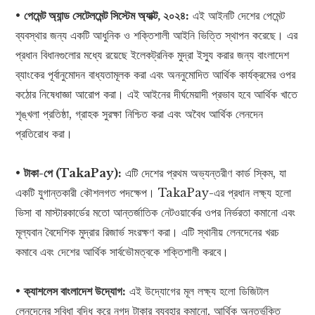
•
পেমেন্ট অ্যান্ড সেটেলমেন্ট সিস্টেম অ্যাক্ট, ২০২৪:
এই আইনটি দেশের পেমেন্ট
ব্যবস্থার জন্য একটি আধুনিক ও শক্তিশালী আইনি ভিত্তি স্থাপন করেছে। এর
প্রধান বিধানগুলোর মধ্যে রয়েছে ইলেকট্রনিক মুদ্রা ইস্যু করার জন্য বাংলাদেশ
ব্যাংকের পূর্বানুমোদন বাধ্যতামূলক করা এবং অননুমোদিত আর্থিক কার্যক্রমের ওপর
কঠোর নিষেধাজ্ঞা আরোপ করা। এই আইনের দীর্ঘমেয়াদী প্রভাব হবে আর্থিক খাতে
শৃঙ্খলা প্রতিষ্ঠা, গ্রাহক সুরক্ষা নিশ্চিত করা এবং অবৈধ আর্থিক লেনদেন
প্রতিরোধ করা।
•
টাকা-পে (TakaPay):
এটি দেশের প্রথম অভ্যন্তরীণ কার্ড স্কিম, যা
একটি যুগান্তকারী কৌশলগত পদক্ষেপ। TakaPay-এর প্রধান লক্ষ্য হলো
ভিসা বা মাস্টারকার্ডের মতো আন্তর্জাতিক নেটওয়ার্কের ওপর নির্ভরতা কমানো এবং
মূল্যবান বৈদেশিক মুদ্রার রিজার্ভ সংরক্ষণ করা। এটি স্থানীয় লেনদেনের খরচ
কমাবে এবং দেশের আর্থিক সার্বভৌমত্বকে শক্তিশালী করবে।
•
ক্যাশলেস বাংলাদেশ উদ্যোগ:
এই উদ্যোগের মূল লক্ষ্য হলো ডিজিটাল
লেনদেনের সুবিধা বৃদ্ধি করে নগদ টাকার ব্যবহার কমানো, আর্থিক অন্তর্ভুক্তি