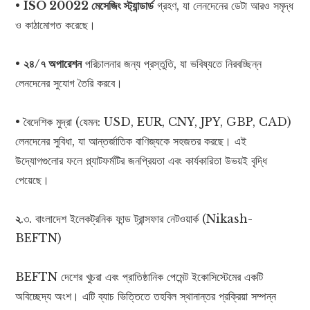
•
ISO 20022 মেসেজিং স্ট্যান্ডার্ড
গ্রহণ, যা লেনদেনের ডেটা আরও সমৃদ্ধ
ও কাঠামোগত করেছে।
•
২৪/৭ অপারেশন
পরিচালনার জন্য প্রস্তুতি, যা ভবিষ্যতে নিরবচ্ছিন্ন
লেনদেনের সুযোগ তৈরি করবে।
• বৈদেশিক মুদ্রা (যেমন: USD, EUR, CNY, JPY, GBP, CAD)
লেনদেনের সুবিধা, যা আন্তর্জাতিক বাণিজ্যকে সহজতর করছে। এই
উদ্যোগগুলোর ফলে প্ল্যাটফর্মটির জনপ্রিয়তা এবং কার্যকারিতা উভয়ই বৃদ্ধি
পেয়েছে।
২
.৩. বাংলাদেশ ইলেকট্রনিক ফান্ড ট্রান্সফার নেটওয়ার্ক (Nikash-
BEFTN)
BEFTN দেশের খুচরা এবং প্রাতিষ্ঠানিক পেমেন্ট ইকোসিস্টেমের একটি
অবিচ্ছেদ্য অংশ। এটি ব্যাচ ভিত্তিতে তহবিল স্থানান্তর প্রক্রিয়া সম্পন্ন