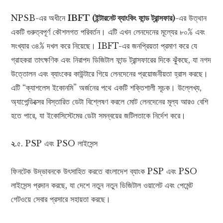
NPSB-এর অধীনে
IBFT (ইন্টারনেট ব্যাংকিং ফান্ড ট্রান্সফার)
-এর উত্থান
একটি গুরুত্বপূর্ণ কৌশলগত পরিবর্তন। এটি এখন লেনদেনের মূল্যের ৮০% এবং
সংখ্যার ৩৪% দখল করে নিয়েছে। IBFT-এর জনপ্রিয়তা প্রমাণ করে যে
গ্রাহকরা তাৎক্ষণিক এবং নিরাপদ ডিজিটাল ফান্ড ট্রান্সফারের দিকে ঝুঁকছে, যা নগদ
উত্তোলন এবং ব্যাংকের কাউন্টারে গিয়ে লেনদেনের প্রয়োজনীয়তা হ্রাস করছে।
এটি “ক্যাশলেস ইকোনমি” অর্জনের পথে একটি শক্তিশালী সূচক। উল্লেখ্য,
অ্যাপেন্ডিক্সের বিস্তারিত ডেটা বিশ্লেষণ করলে মোট লেনদেনের মূল্য আরও বেশি
হতে পারে, যা ইকোসিস্টেমের ডেটা সমন্বয়ের জটিলতাকে নির্দেশ করে।
২
.৫. PSP এবং PSO লাইসেন্স
ফিনটেক উদ্ভাবনকে উৎসাহিত করতে বাংলাদেশ ব্যাংক PSP এবং PSO
লাইসেন্স প্রদান করছে, যা দেশে নতুন নতুন ডিজিটাল ওয়ালেট এবং পেমেন্ট
গেটওয়ে সেবার প্রসারে সহায়তা করছে।