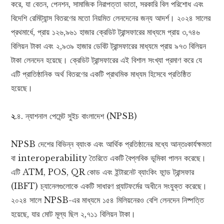
করে, যা বেতন, পেনশন, সামাজিক নিরাপত্তা ভাতা, সরকারি বিল পরিশোধ এবং
বিদেশি রেমিট্যান্স বিতরণের মতো নিয়মিত লেনদেনের জন্য আদর্শ। ২০২৪ সালের
প্রথমার্ধে, প্রায় ১২৬,৯৬১ হাজার ক্রেডিট ট্রান্সফারের মাধ্যমে প্রায় ৩,৭৪৬
বিলিয়ন টাকা এবং ২,৯৩৯ হাজার ডেবিট ট্রান্সফারের মাধ্যমে প্রায় ৯৭৩ বিলিয়ন
টাকা লেনদেন হয়েছে। ক্রেডিট ট্রান্সফারের এই বিশাল সংখ্যা প্রমাণ করে যে
এটি প্রাতিষ্ঠানিক অর্থ বিতরণের একটি প্রাথমিক মাধ্যম হিসেবে প্রতিষ্ঠিত
হয়েছে।
২
.৪. ন্যাশনাল পেমেন্ট সুইচ বাংলাদেশ (NPSB)
NPSB দেশের বিভিন্ন ব্যাংক এবং আর্থিক প্রতিষ্ঠানের মধ্যে আন্তঃকার্যক্ষমতা
বা interoperability তৈরিতে একটি বৈপ্লবিক ভূমিকা পালন করেছে।
এটি ATM, POS, QR কোড এবং ইন্টারনেট ব্যাংকিং ফান্ড ট্রান্সফার
(IBFT) চ্যানেলগুলোকে একটি সাধারণ প্ল্যাটফর্মের অধীনে সংযুক্ত করেছে।
২০২৪ সালে NPSB-এর মাধ্যমে ১৫৪ মিলিয়নেরও বেশি লেনদেন নিষ্পত্তি
হয়েছে, যার মোট মূল্য ছিল ২,৭১১ বিলিয়ন টাকা।