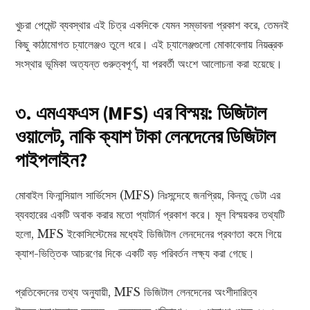
খুচরা পেমেন্ট ব্যবস্থার এই চিত্র একদিকে যেমন সম্ভাবনা প্রকাশ করে, তেমনই
কিছু কাঠামোগত চ্যালেঞ্জও তুলে ধরে। এই চ্যালেঞ্জগুলো মোকাবেলায় নিয়ন্ত্রক
সংস্থার ভূমিকা অত্যন্ত গুরুত্বপূর্ণ, যা পরবর্তী অংশে আলোচনা করা হয়েছে।
৩. এমএফএস (MFS) এর বিস্ময়: ডিজিটাল
ওয়ালেট, নাকি ক্যাশ টাকা লেনদেনের ডিজিটাল
পাইপলাইন?
মোবাইল ফিনান্সিয়াল সার্ভিসেস (MFS) নিঃসন্দেহে জনপ্রিয়, কিন্তু ডেটা এর
ব্যবহারের একটি অবাক করার মতো প্যাটার্ন প্রকাশ করে। মূল বিস্ময়কর তথ্যটি
হলো, MFS ইকোসিস্টেমের মধ্যেই ডিজিটাল লেনদেনের প্রবণতা কমে গিয়ে
ক্যাশ-ভিত্তিক আচরণের দিকে একটি বড় পরিবর্তন লক্ষ্য করা গেছে।
প্রতিবেদনের তথ্য অনুযায়ী, MFS ডিজিটাল লেনদেনের অংশীদারিত্ব