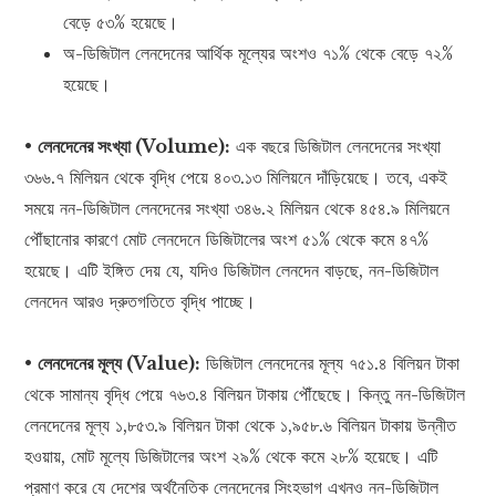
বেড়ে ৫৩% হয়েছে।
অ-ডিজিটাল লেনদেনের আর্থিক মূল্যের অংশও ৭১% থেকে বেড়ে ৭২%
হয়েছে।
•
লেনদেনের সংখ্যা (Volume):
এক বছরে ডিজিটাল লেনদেনের সংখ্যা
৩৬৬.৭ মিলিয়ন থেকে বৃদ্ধি পেয়ে ৪০৩.১৩ মিলিয়নে দাঁড়িয়েছে। তবে, একই
সময়ে নন-ডিজিটাল লেনদেনের সংখ্যা ৩৪৬.২ মিলিয়ন থেকে ৪৫৪.৯ মিলিয়নে
পৌঁছানোর কারণে মোট লেনদেনে ডিজিটালের অংশ ৫১% থেকে কমে ৪৭%
হয়েছে। এটি ইঙ্গিত দেয় যে, যদিও ডিজিটাল লেনদেন বাড়ছে, নন-ডিজিটাল
লেনদেন আরও দ্রুতগতিতে বৃদ্ধি পাচ্ছে।
•
লেনদেনের মূল্য (Value):
ডিজিটাল লেনদেনের মূল্য ৭৫১.৪ বিলিয়ন টাকা
থেকে সামান্য বৃদ্ধি পেয়ে ৭৬৩.৪ বিলিয়ন টাকায় পৌঁছেছে। কিন্তু নন-ডিজিটাল
লেনদেনের মূল্য ১,৮৫৩.৯ বিলিয়ন টাকা থেকে ১,৯৫৮.৬ বিলিয়ন টাকায় উন্নীত
হওয়ায়, মোট মূল্যে ডিজিটালের অংশ ২৯% থেকে কমে ২৮% হয়েছে। এটি
প্রমাণ করে যে দেশের অর্থনৈতিক লেনদেনের সিংহভাগ এখনও নন-ডিজিটাল