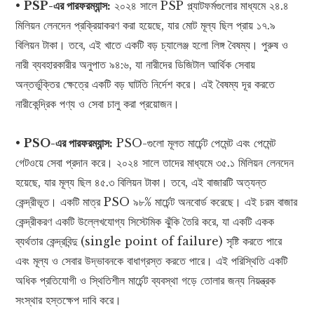
•
PSP-এর পারফরম্যান্স:
২০২৪ সালে PSP প্ল্যাটফর্মগুলোর মাধ্যমে ২৪.৪
মিলিয়ন লেনদেন প্রক্রিয়াকরণ করা হয়েছে, যার মোট মূল্য ছিল প্রায় ১৭.৯
বিলিয়ন টাকা। তবে, এই খাতে একটি বড় চ্যালেঞ্জ হলো লিঙ্গ বৈষম্য। পুরুষ ও
নারী ব্যবহারকারীর অনুপাত ৯৪:৬, যা নারীদের ডিজিটাল আর্থিক সেবায়
অন্তর্ভুক্তির ক্ষেত্রে একটি বড় ঘাটতি নির্দেশ করে। এই বৈষম্য দূর করতে
নারীকেন্দ্রিক পণ্য ও সেবা চালু করা প্রয়োজন।
•
PSO-এর পারফরম্যান্স:
PSO-গুলো মূলত মার্চেন্ট পেমেন্ট এবং পেমেন্ট
গেটওয়ে সেবা প্রদান করে। ২০২৪ সালে তাদের মাধ্যমে ৩৫.১ মিলিয়ন লেনদেন
হয়েছে, যার মূল্য ছিল ৪৫.৩ বিলিয়ন টাকা। তবে, এই বাজারটি অত্যন্ত
কেন্দ্রীভূত। একটি মাত্র PSO ৯৮% মার্চেন্ট অনবোর্ড করেছে। এই চরম বাজার
কেন্দ্রীকরণ একটি উল্লেখযোগ্য সিস্টেমিক ঝুঁকি তৈরি করে, যা একটি একক
ব্যর্থতার কেন্দ্রবিন্দু (single point of failure) সৃষ্টি করতে পারে
এবং মূল্য ও সেবার উদ্ভাবনকে বাধাগ্রস্ত করতে পারে। এই পরিস্থিতি একটি
অধিক প্রতিযোগী ও স্থিতিশীল মার্চেন্ট ব্যবস্থা গড়ে তোলার জন্য নিয়ন্ত্রক
সংস্থার হস্তক্ষেপ দাবি করে।