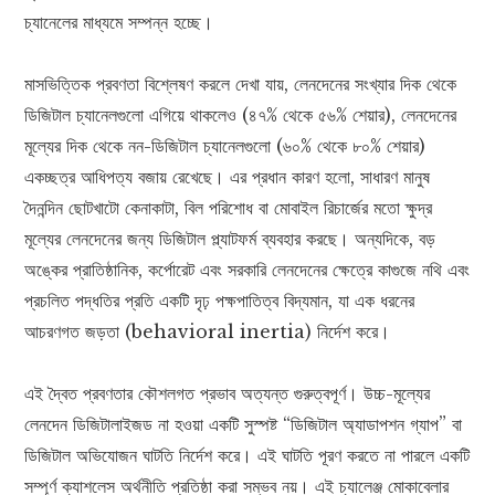
চ্যানেলের মাধ্যমে সম্পন্ন হচ্ছে।
মাসভিত্তিক প্রবণতা বিশ্লেষণ করলে দেখা যায়, লেনদেনের সংখ্যার দিক থেকে
ডিজিটাল চ্যানেলগুলো এগিয়ে থাকলেও (৪৭% থেকে ৫৬% শেয়ার), লেনদেনের
মূল্যের দিক থেকে নন-ডিজিটাল চ্যানেলগুলো (৬০% থেকে ৮০% শেয়ার)
একচ্ছত্র আধিপত্য বজায় রেখেছে। এর প্রধান কারণ হলো, সাধারণ মানুষ
দৈনন্দিন ছোটখাটো কেনাকাটা, বিল পরিশোধ বা মোবাইল রিচার্জের মতো ক্ষুদ্র
মূল্যের লেনদেনের জন্য ডিজিটাল প্ল্যাটফর্ম ব্যবহার করছে। অন্যদিকে, বড়
অঙ্কের প্রাতিষ্ঠানিক, কর্পোরেট এবং সরকারি লেনদেনের ক্ষেত্রে কাগুজে নথি এবং
প্রচলিত পদ্ধতির প্রতি একটি দৃঢ় পক্ষপাতিত্ব বিদ্যমান, যা এক ধরনের
আচরণগত জড়তা (behavioral inertia) নির্দেশ করে।
এই দ্বৈত প্রবণতার কৌশলগত প্রভাব অত্যন্ত গুরুত্বপূর্ণ। উচ্চ-মূল্যের
লেনদেন ডিজিটালাইজড না হওয়া একটি সুস্পষ্ট “ডিজিটাল অ্যাডাপশন গ্যাপ” বা
ডিজিটাল অভিযোজন ঘাটতি নির্দেশ করে। এই ঘাটতি পূরণ করতে না পারলে একটি
সম্পূর্ণ ক্যাশলেস অর্থনীতি প্রতিষ্ঠা করা সম্ভব নয়। এই চ্যালেঞ্জ মোকাবেলার