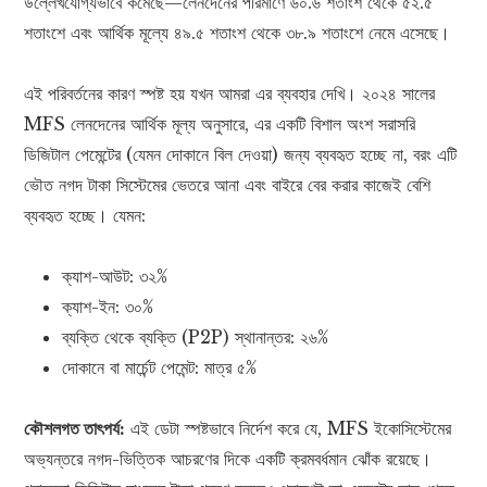
উল্লেখযোগ্যভাবে কমেছে—লেনদেনের পরিমাণে ৬০.৬ শতাংশ থেকে ৫২.৫
শতাংশে এবং আর্থিক মূল্যে ৪৯.৫ শতাংশ থেকে ৩৮.৯ শতাংশে নেমে এসেছে।
এই পরিবর্তনের কারণ স্পষ্ট হয় যখন আমরা এর ব্যবহার দেখি। ২০২৪ সালের
MFS লেনদেনের আর্থিক মূল্য অনুসারে, এর একটি বিশাল অংশ সরাসরি
ডিজিটাল পেমেন্টের (যেমন দোকানে বিল দেওয়া) জন্য ব্যবহৃত হচ্ছে না, বরং এটি
ভৌত নগদ টাকা সিস্টেমের ভেতরে আনা এবং বাইরে বের করার কাজেই বেশি
ব্যবহৃত হচ্ছে। যেমন:
ক্যাশ-আউট: ৩২%
ক্যাশ-ইন: ৩০%
ব্যক্তি থেকে ব্যক্তি (P2P) স্থানান্তর: ২৬%
দোকানে বা মার্চেন্ট পেমেন্ট: মাত্র ৫%
কৌশলগত তাৎপর্য:
এই ডেটা স্পষ্টভাবে নির্দেশ করে যে, MFS ইকোসিস্টেমের
অভ্যন্তরে নগদ-ভিত্তিক আচরণের দিকে একটি ক্রমবর্ধমান ঝোঁক রয়েছে।