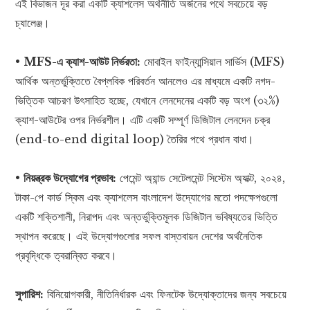
এই বিভাজন দূর করা একটি ক্যাশলেস অর্থনীতি অর্জনের পথে সবচেয়ে বড়
চ্যালেঞ্জ।
•
MFS-এ ক্যাশ-আউট নির্ভরতা:
মোবাইল ফাইন্যান্সিয়াল সার্ভিস (MFS)
আর্থিক অন্তর্ভুক্তিতে বৈপ্লবিক পরিবর্তন আনলেও এর মাধ্যমে একটি নগদ-
ভিত্তিক আচরণ উৎসাহিত হচ্ছে, যেখানে লেনদেনের একটি বড় অংশ (৩২%)
ক্যাশ-আউটের ওপর নির্ভরশীল। এটি একটি সম্পূর্ণ ডিজিটাল লেনদেন চক্র
(end-to-end digital loop) তৈরির পথে প্রধান বাধা।
•
নিয়ন্ত্রক উদ্যোগের প্রভাব:
পেমেন্ট অ্যান্ড সেটেলমেন্ট সিস্টেম অ্যাক্ট, ২০২৪,
টাকা-পে কার্ড স্কিম এবং ক্যাশলেস বাংলাদেশ উদ্যোগের মতো পদক্ষেপগুলো
একটি শক্তিশালী, নিরাপদ এবং অন্তর্ভুক্তিমূলক ডিজিটাল ভবিষ্যতের ভিত্তি
স্থাপন করেছে। এই উদ্যোগগুলোর সফল বাস্তবায়ন দেশের অর্থনৈতিক
প্রবৃদ্ধিকে ত্বরান্বিত করবে।
সুপারিশ:
বিনিয়োগকারী, নীতিনির্ধারক এবং ফিনটেক উদ্যোক্তাদের জন্য সবচেয়ে