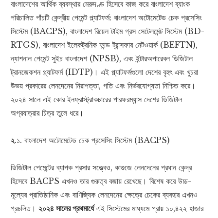
বাংলাদেশের আর্থিক ব্যবস্থার মেরুদণ্ড হিসেবে কাজ করে বাংলাদেশ ব্যাংক
পরিচালিত পাঁচটি কেন্দ্রীয় পেমেন্ট প্ল্যাটফর্ম: বাংলাদেশ অটোমেটেড চেক প্রসেসিং
সিস্টেম (BACPS), বাংলাদেশ রিয়েল টাইম গ্রস সেটেলমেন্ট সিস্টেম (BD-
RTGS), বাংলাদেশ ইলেকট্রনিক ফান্ড ট্রান্সফার নেটওয়ার্ক (BEFTN),
ন্যাশনাল পেমেন্ট সুইচ বাংলাদেশ (NPSB), এবং ইন্টারঅপারেবল ডিজিটাল
ট্রানজেকশন প্ল্যাটফর্ম (IDTP)। এই প্ল্যাটফর্মগুলো দেশের বৃহৎ এবং খুচরা
উভয় প্রকারের লেনদেনের নিরাপত্তা, গতি এবং নির্ভরযোগ্যতা নিশ্চিত করে।
২০২৪ সালে এই কোর ইনফ্রাস্ট্রাকচারের পারফরম্যান্স দেশের ডিজিটাল
অগ্রযাত্রার চিত্র তুলে ধরে।
২
.১. বাংলাদেশ অটোমেটেড চেক প্রসেসিং সিস্টেম (BACPS)
ডিজিটাল পেমেন্টের ব্যাপক প্রসার সত্ত্বেও, কাগুজে লেনদেনের প্রধান কেন্দ্র
হিসেবে BACPS এখনও তার গুরুত্ব বজায় রেখেছে। বিশেষ করে উচ্চ-
মূল্যের প্রাতিষ্ঠানিক এবং বাণিজ্যিক লেনদেনের ক্ষেত্রে চেকের ব্যবহার এখনও
প্রচলিত।
২০২৪ সালের প্রথমার্ধে
এই সিস্টেমের মাধ্যমে প্রায় ১০,৪২২ হাজার