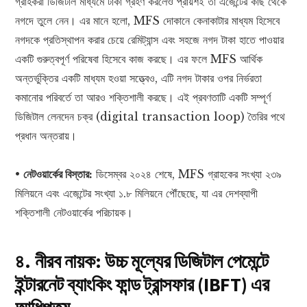
গ্রাহকরা ডিজিটাল মাধ্যমে টাকা গ্রহণ করলেও প্রায়শই তা এজেন্টের কাছ থেকে
নগদে তুলে নেন। এর মানে হলো, MFS দোকানে কেনাকাটার মাধ্যম হিসেবে
নগদকে প্রতিস্থাপন করার চেয়ে রেমিট্যান্স এবং সহজে নগদ টাকা হাতে পাওয়ার
একটি গুরুত্বপূর্ণ পরিষেবা হিসেবে কাজ করছে। এর ফলে MFS আর্থিক
অন্তর্ভুক্তির একটি মাধ্যম হওয়া সত্ত্বেও, এটি নগদ টাকার ওপর নির্ভরতা
কমানোর পরিবর্তে তা আরও শক্তিশালী করছে। এই প্রবণতাটি একটি সম্পূর্ণ
ডিজিটাল লেনদেন চক্র (digital transaction loop) তৈরির পথে
প্রধান অন্তরায়।
•
নেটওয়ার্কের বিস্তার:
ডিসেম্বর ২০২৪ শেষে, MFS গ্রাহকের সংখ্যা ২৩৯
মিলিয়নে এবং এজেন্টের সংখ্যা ১.৮ মিলিয়নে পৌঁছেছে, যা এর দেশব্যাপী
শক্তিশালী নেটওয়ার্কের পরিচায়ক।
৪. নীরব নায়ক: উচ্চ মূল্যের ডিজিটাল পেমেন্টে
ইন্টারনেট ব্যাংকিং ফান্ড ট্রান্সফার (IBFT) এর