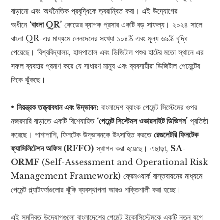
বাড়ানো এবং অর্থনৈতিক প্রবৃদ্ধিকে ত্বরান্বিত করা। এই উদ্যোগের
অধীনে
‘বাংলা QR’
কোডের ব্যাপক প্রসার একটি বড় সাফল্য। ২০২৪ সালে
বাংলা QR-এর মাধ্যমে লেনদেনের সংখ্যা ১০৪% এবং মূল্য ৬৯% বৃদ্ধি
পেয়েছে। বিশ্ববিদ্যালয়, হাসপাতাল এবং ডিজিটাল পশুর হাটের মতো স্থানে এর
সফল ব্যবহার প্রমাণ করে যে সাধারণ মানুষ এবং ব্যবসায়ীরা ডিজিটাল পেমেন্টের
দিকে ঝুঁকছে।
•
নিয়ন্ত্রক তত্ত্বাবধান এবং উদ্ভাবন:
বাংলাদেশ ব্যাংক পেমেন্ট সিস্টেমের ওপর
নজরদারি বাড়াতে একটি বিশেষায়িত
‘পেমেন্ট সিস্টেমস ওভারসাইট ডিভিশন’
প্রতিষ্ঠা
করেছে। পাশাপাশি, ফিনটেক উদ্ভাবনকে উৎসাহিত করতে
রেগুলেটরি ফিনটেক
ফ্যাসিলিটেশন অফিস (RFFO)
স্থাপন করা হয়েছে। এছাড়া,
SA-
ORMF
(Self-Assessment and Operational Risk
Management Framework) ফ্রেমওয়ার্ক বাস্তবায়নের মাধ্যমে
পেমেন্ট প্ল্যাটফর্মগুলোর ঝুঁকি ব্যবস্থাপনা আরও শক্তিশালী করা হচ্ছে।
এই সমন্বিত উদ্যোগগুলো বাংলাদেশের পেমেন্ট ইকোসিস্টেমকে একটি নতুন যুগে