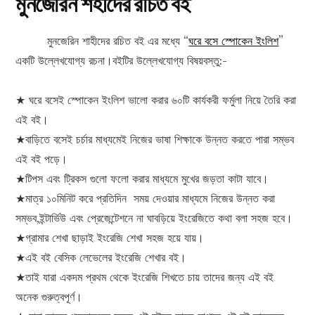
মুনজেরিন শহীদের রচিত বই
মুনজেরিন শাহীদের রচিত বই এর মধ্যে “
ঘরে বসে স্পোকেন ইংলিশ
”
একটি উল্লেখযোগ্য রচনা।বইটির উল্লেখযোগ্য বিষয়বস্তু:-
★ ঘরে বসেই স্পোকেন ইংলিশ ভালো করার ৬০টি কার্যকরী ফর্মুলা নিয়ে তৈরি করা
এই বই।
★বাড়িতে বসেই চর্চার মাধ্যমেই নিজের ভাষা শিক্ষাকে উন্নত করতে পারা সম্ভব
এই বই পড়ে।
★টিপস এবং ট্রিকস গুলো ফলো করার মাধ্যমে মুখের জড়তা কাটা যাবে।
★মাত্র ১০মিনিট করে প্রতিদিন সময় দেওয়ার মাধ্যমে নিজের উন্নত করা
সম্ভব,ইন্টার্ভিউ এবং প্রেজেন্টেশনে না ঘাবড়িয়ে ইংরেজিতে কথা বলা সহজ হবে।
★গ্রামার শেখা ছাড়াই ইংরেজি শেখা সহজ হয়ে যায়।
★এই বই বেসিক লেভেলের ইংরেজি শেখার বই।
★তাই যারা একদম প্রথম থেকে ইংরেজি শিখতে চায় তাদের জন্য এই বই
অনেক গুরুত্বপূর্ণ।