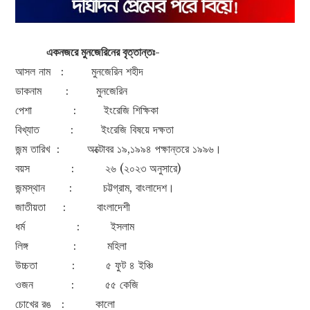
একনজরে মুনজেরিনের বৃত্তান্তঃ-
আসল নাম : মুনজেরিন শহীদ
ডাকনাম : মুনজেরিন
পেশা : ইংরেজি শিক্ষিকা
বিখ্যাত : ইংরেজি বিষয়ে দক্ষতা
জন্ম তারিখ : অক্টোবর ১৯,১৯৯৪ পক্ষান্তরে ১৯৯৬।
বয়স : ২৬ (২০২৩ অনুসারে)
জন্মস্থান : চট্টগ্রাম, বাংলাদেশ।
জাতীয়তা : বাংলাদেশী
ধর্ম : ইসলাম
লিঙ্গ : মহিলা
উচ্চতা : ৫ ফুট ৪ ইঞ্চি
ওজন : ৫৫ কেজি
চোখের রঙ : কালো