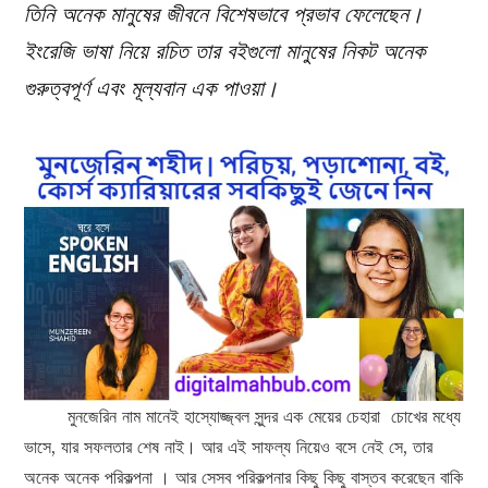
তিনি অনেক মানুষের জীবনে বিশেষভাবে প্রভাব ফেলেছেন।
ইংরেজি ভাষা নিয়ে রচিত তার বইগুলো মানুষের নিকট অনেক
গুরুত্বপূর্ণ এবং মূল্যবান এক পাওয়া।
মুনজেরিন নাম মানেই হাস্যোজ্জ্বল সুন্দর এক মেয়ের চেহারা চোখের মধ্যে
ভাসে, যার সফলতার শেষ নাই। আর এই সাফল্য নিয়েও বসে নেই সে, তার
অনেক অনেক পরিকল্পনা । আর সেসব পরিকল্পনার কিছু কিছু বাস্তব করেছেন বাকি