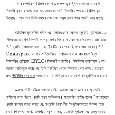
তার স্পোকেন ইংলিশ কোর্সে এক লক্ষ চুয়াল্লিশ হাজারের ও বেশি
শিক্ষার্থী যুক্ত হয়েছে এবং ৭০ হাজারের বেশি শিক্ষার্থী স্পোকেন ইংলিশ বুক
কিনেছে। আর তার ভিডিওগুলো লক্ষ লক্ষ মানুষ দেখে জ্ঞান অর্জন করে যাচ্ছে।
প্রতিদিন মুনজেরিন শহীদ এর ভিডিওগুলো দেশের প্রতিটি প্রান্তের ১.৫
মিলিয়নের ও বেশি শিক্ষার্থীকে পড়ালেখার বিষয়ে সাহায্য করে থাকেন। তাছাড়াও
তিনি থ্রাইভ গ্লোবাল এবং ঢাকা ট্রিবিউনের লেখক হিসেবে কাজ করেন।তিনি
Omnispace এ সাব এডিটোরিয়াল ম্যানেজার এবং বাংলাদেশ ইয়ুথ
লিডারশীপ সেন্টারের (BYLC) লিডারশীপ লার্নার। ইউটিউব প্লাটফর্মে ১ লাখ
গ্রাহক অতিক্রম করার পর তিনি ইউটিউব থেকে সিলভার প্লে বাটন পেয়েছেন
এবং
ইউটিউব চ্যানেলে
বর্তমানে ১.৭৪ মিলিয়ন এর ও বেশি সাবস্ক্রাইবার রয়েছে।
অক্সফোর্ড বিশ্ববিদ্যালয়ে অনলাইন ক্লাসে অংশগ্রহণ করা মুনজেরিন
শাহীদের জন্য ছিলো একটি নতুন অভিজ্ঞতা। মুনজেরিন শাহীদ বলেন ” বাংলাদেশে
একটি সাধারণ ধারণা আছে যে, ইংরেজি শিক্ষার্থীরা বিশ্ববিদ্যালয়ের শিক্ষক হতে
চায়। শিক্ষকতা একটি জনপ্রিয় পছন্দ হলেও, ইংরেজি স্নাতক দের জন্য আরও