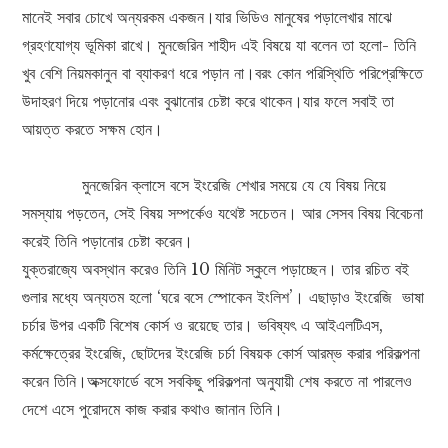
মানেই সবার চোখে অন্যরকম একজন।যার ভিডিও মানুষের পড়ালেখার মাঝে
গ্রহণযোগ্য ভূমিকা রাখে। মুনজেরিন শাহীদ এই বিষয়ে যা বলেন তা হলো- তিনি
খুব বেশি নিয়মকানুন বা ব্যাকরণ ধরে পড়ান না।বরং কোন পরিস্থিতি পরিপ্রেক্ষিতে
উদাহরণ দিয়ে পড়ানোর এবং বুঝানোর চেষ্টা করে থাকেন।যার ফলে সবাই তা
আয়ত্ত করতে সক্ষম হোন।
মুনজেরিন ক্লাসে বসে ইংরেজি শেখার সময়ে যে যে বিষয় নিয়ে
সমস্যায় পড়তেন, সেই বিষয় সম্পর্কেও যথেষ্ট সচেতন। আর সেসব বিষয় বিবেচনা
করেই তিনি পড়ানোর চেষ্টা করেন।
যুক্তরাজ্যে অবস্থান করেও তিনি 10 মিনিট স্কুলে পড়াচ্ছেন। তার রচিত বই
গুলার মধ্যে অন্যতম হলো ‘ঘরে বসে স্পোকেন ইংলিশ’। এছাড়াও ইংরেজি ভাষা
চর্চার উপর একটি বিশেষ কোর্স ও রয়েছে তার। ভবিষ্যৎ এ আইএলটিএস,
কর্মক্ষেত্রের ইংরেজি, ছোটদের ইংরেজি চর্চা বিষয়ক কোর্স আরম্ভ করার পরিকল্পনা
করেন তিনি।অক্সফোর্ডে বসে সবকিছু পরিকল্পনা অনুযায়ী শেষ করতে না পারলেও
দেশে এসে পুরোদমে কাজ করার কথাও জানান তিনি।