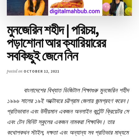
মুনজেরিন শহীদ | পরিচয়,
পড়াশোনা আর ক্যারিয়ারের
সবকিছুই জেনে নিন
posted on
OCTOBER 12, 2021
বাংলাদেশের বিখ্যাত ডিজিটাল শিক্ষাগুরু মুনজেরিন শহীদ
১৯৯৬ সালের ১৯ই অক্টোবরে চট্টগ্রাম জেলায় জন্মগ্রহণ করেন।
প্রতিভাবান এবং উদীয়মান একজন অনলাইন কন্টেন্ট ক্রিয়েটর সে
এবং টেন মিনিট স্কুলের একজন নামকরা শিক্ষাবিদ। তার
কথোপকথন স্টাইল, দক্ষতা এবং অন্যান্য সব প্রতিভার মাধ্যমে