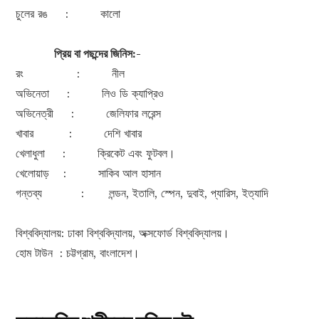
চুলের রঙ : কালো
প্রিয় বা পছন্দের জিনিস:-
রং : নীল
অভিনেতা : লিও ডি ক্যাপ্রিও
অভিনেত্রী : জেলিফার লরেন্স
খাবার : দেশি খাবার
খেলাধুলা : ক্রিকেট এবং ফুটবল।
খেলোয়াড় : সাকিব আল হাসান
গন্তব্য : লন্ডন, ইতালি, স্পেন, দুবাই, প্যারিস, ইত্যাদি
বিশ্ববিদ্যালয়: ঢাকা বিশ্ববিদ্যালয়, অক্সফোর্ড বিশ্ববিদ্যালয়।
হোম টাউন : চট্টগ্রাম, বাংলাদেশ।