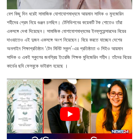
বেশ কিছু দিন ধরেই সামাজিক যোগাযোগমাধ্যমে আয়মান সাদিক ও মুনজেরিন
শহীদের প্রেম নিয়ে গুঞ্জন চলছিল। টেলিভিশনের কয়েকটি টক শোতেও তাঁরা
একসঙ্গে দেখা দিয়েছেন। সামাজিক যোগাযোগমাধ্যমের ইনফ্লুয়েন্সারদের বিয়ের
দাওয়াতেও এই দুজন একসঙ্গে অংশ নিয়েছেন। বিয়ে করতে যাচ্ছেন দেশের
অনলাইন শিক্ষাপ্রতিষ্ঠান ‘টেন মিনিট স্কুল’-এর প্রতিষ্ঠাতা ও সিইও আয়মান
সাদিক ও একই স্কুলের জনপ্রিয় ইংরেজি শিক্ষক মুনিজেরিন শহীদ। তাঁদের বিয়ের
কার্ডের ছবি ফেসবুকে ভাইরাল হয়েছে ।