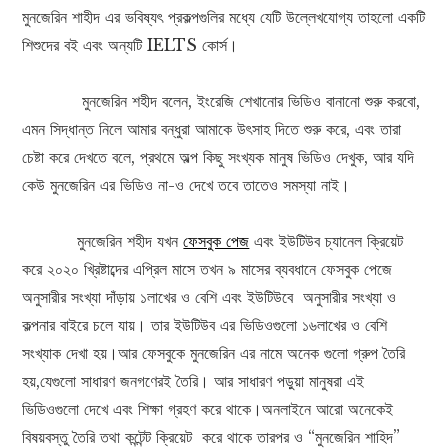
মুনজেরিন শাহীদ এর ভবিষ্যৎ প্রকল্পগুলির মধ্যে যেটি উল্লেখযোগ্য তাহলো একটি
শিশুদের বই এবং অন্যটি IELTS কোর্স।
মুনজেরিন শহীদ বলেন, ইংরেজি শেখানোর ভিডিও বানানো শুরু করবো,
এমন সিদ্ধান্ত নিলে আমার বন্ধুরা আমাকে উৎসাহ দিতে শুরু করে, এবং তারা
চেষ্টা করে দেখতে বলে, প্রথমে অল্প কিছু সংখ্যক মানুষ ভিডিও দেখুক, আর যদি
কেউ মুনজেরিন এর ভিডিও না-ও দেখে তবে তাতেও সমস্যা নাই।
মুনজেরিন শহীদ যখন
ফেসবুক পেজ
এবং ইউটিউব চ্যানেল ক্রিয়েট
করে ২০২০ খ্রিষ্টাব্দের এপ্রিল মাসে তখন ৯ মাসের ব্যবধানে ফেসবুক পেজে
অনুসারীর সংখ্যা দাঁড়ায় ১লাখের ও বেশি এবং ইউটিউবে অনুসারীর সংখ্যা ও
কল্পনার বাইরে চলে যায়। তার ইউটিউব এর ভিডিওগুলো ১৬লাখের ও বেশি
সংখ্যাক দেখা হয়।আর ফেসবুকে মুনজেরিন এর নামে অনেক গুলো গ্রুপ তৈরি
হয়,যেগুলো সাধারণ জনগণেরই তৈরি। আর সাধারণ পড়ুয়া মানুষরা এই
ভিডিওগুলো দেখে এবং শিক্ষা গ্রহণ করে থাকে।অনলাইনে আরো অনেকেই
বিষয়বস্তু তৈরি তথা কন্টেন্ট ক্রিয়েট করে থাকে তারপর ও “মুনজেরিন শাহিদ”