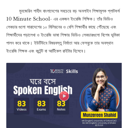
মুনজেরিন শাহীদ বাংলাদেশের সবচেয়ে বড় অনলাইন শিক্ষামূলক প্লাটফর্ম
10 Minute School- এর একজন ইংরেজি শিক্ষিক। তাঁর ভিডিও
লেকচার গুলো সারাদেশের ১০ মিলিয়নের ও বেশি শিক্ষার্থীর কাছে পৌঁছেছে এবং
শিক্ষার্থীদের পড়ালেখা ও ইংরেজি ভাষা শিক্ষায় ভিডিও লেকচারগুলো বিশেষ ভূমিকা
পালন করে থাকে। ইউটিউবে বিষয়বস্তু নির্মাতা আর ফেসবুকে তার অবস্থান
ইংরেজি শিক্ষক এবং কন্টেন্ট বা আর্টিকেল রাইটার হিসেবে।