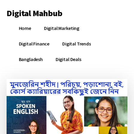
Additional
Skip
Skip
Skip
Digital Mahbub
to
to
to
menu
main
primary
footer
Your
content
sidebar
Home
Digital Marketing
Digital
Destination
Digital Finance
Digital Trends
Bangladesh
Digital Deals