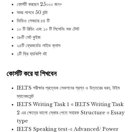
কোর্সটি করছেন 25০০০ জন+
সময় লাগবে 50 ঘন্টা
ভিডিও লেকচার ৫৪ টি
১০ টি রিডিং এবং ১০ টি লিসেনিং মক টেস্ট
৩৮টি সেট কুইজ
২৫টি ফ্রেকর্ডেড লাইভ ক্লাস
১টি ফ্রি হার্ডকপি বই
কোর্সটি করে যা শিখবেন
IELTS পরীক্ষার প্রত্যেক সেকশনের প্রশ্ন ও উত্তরের ধরন, টাইম
ম্যানেজমেন্ট
IELTS Writing Task 1 ও IELTS Writing Task
2 এর ক্ষেত্রে ভালো স্কোর পেতে সহায়ক Structure ও Essay
type
IELTS Speaking test-এ Advanced/ Power