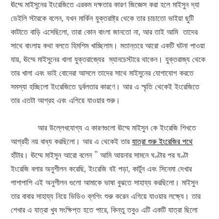
ঊম্মে মাইসুনের ইংরেজিতে এরকম দক্ষতার কারণ জিজ্ঞেস করা হলে মাইসুন দ্যা
ডেইলি স্টারকে বলেন, যখন মার্কিন যুক্তরাষ্ট্র থেকে তার চাচাতো ভাইয়া ছুটি
কাটাতে বাড়ি এসেছিলো, তারা কোন বাংলা জানতো না, আর তাই আমি তাদের
সাথে বাংলায় কথা বলতে হিমশিম খাচ্ছিলাম। মতান্তরে আরো একটি ঘটনা পাওয়া
যায়, ঊম্মে মাইসুনের খালা যুক্তরাজ্যের ম্যানচেস্টারে থাকেন। যুক্তরাজ্য থেকে
তার খালা এবং ভাই বোনেরা আসলে তাদের সাথে মাইসুনের যোগাযোগ করতে
সমস্যা হচ্ছিলো ইংরেজিতে দুর্বলতার কারণে। আর এ স্মৃতি থেকেই ইংরেজিতে
তার এতটা আগ্রহ এবং এগিয়ে যাওয়ার শুরু।
আর উল্লেখযোগ্য এ কারণগুলো ঊম্মে মাইসুন কে ইংরেজি শিখতে
আগ্রহী নয় বাধ্য করছিলো। আর এ থেকেই তার
যাত্রা শুরু ইংরেজির পথে
হাঁটার। ঊম্মে মাইসুন আরো বলেন ” আমি আয়নার সামনে ঘণ্টার পর ঘণ্টা
ইংরেজি বলার অনুশীলন করেছি, ইংরেজি বই পড়া, কার্টুন এবং সিনেমা দেখার
পাশাপাশি এই অনুশীলন গুলো আমাকে ভাষা বুঝতে সাহায্য করছিলো। মাইসুন
তার বাবার সাহায্য নিয়ে ভিডিও ব্লগিং শুরু করেন এগিয়ে যাওয়ার লক্ষ্যে। তার
শেখার এ যাত্রা খুব সংক্ষিপ্ত হতে পারে, কিন্তু তবুও এটি একটি যাত্রা ছিলো