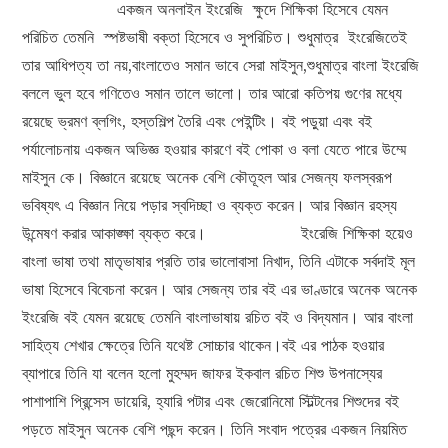
একজন অনলাইন ইংরেজি ক্ষুদে শিক্ষিকা হিসেবে যেমন
পরিচিত তেমনি স্পষ্টভাষী বক্তা হিসেবে ও সুপরিচিত। শুধুমাত্র ইংরেজিতেই
তার আধিপত্য তা নয়,বাংলাতেও সমান ভাবে সেরা মাইসুন,শুধুমাত্র বাংলা ইংরেজি
বললে ভুল হবে গণিতেও সমান তালে ভালো। তার আরো কতিপয় গুণের মধ্যে
রয়েছে ভ্রমণ ব্লগিং, হস্তশিল্প তৈরি এবং পেইন্টিং। বই পড়ুয়া এবং বই
পর্যালোচনায় একজন অভিজ্ঞ হওয়ার কারণে বই পোকা ও বলা যেতে পারে উম্মে
মাইসুন কে। বিজ্ঞানে রয়েছে অনেক বেশি কৌতূহল আর সেজন্য ফলস্বরূপ
ভবিষ্যৎ এ বিজ্ঞান নিয়ে পড়ার স্বদিচ্ছা ও ব্যক্ত করেন। আর বিজ্ঞান রহস্য
উন্মেষণ করার আকাঙ্ক্ষা ব্যক্ত করে। ইংরেজি শিক্ষিকা হয়েও
বাংলা ভাষা তথা মাতৃভাষার প্রতি তার ভালোবাসা নিখাদ, তিনি এটাকে সর্বদাই মূল
ভাষা হিসেবে বিবেচনা করেন। আর সেজন্য তার বই এর ভাণ্ডারে অনেক অনেক
ইংরেজি বই যেমন রয়েছে তেমনি বাংলাভাষায় রচিত বই ও বিদ্যমান। আর বাংলা
সাহিত্য শেখার ক্ষেত্রে তিনি যথেষ্ট সোচ্চার থাকেন।বই এর পাঠক হওয়ার
ব্যাপারে তিনি যা বলেন হলো মুহম্মদ জাফর ইকবাল রচিত শিশু উপনাস্যের
পাশাপাশি প্রিন্সেস ডায়েরি, হ্যারি পটার এবং জেরোনিমো স্টিল্টনের শিশুদের বই
পড়তে মাইসুন অনেক বেশি পছন্দ করেন। তিনি সংবাদ পত্রের একজন নিয়মিত