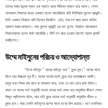
তাদের সবার জন্মের স্থান এক স্থানে হয়না বিভিন্ন স্থানে হয়ে থাকে। সেসব
অসাধারণ শিশুদের মধ্যে একজন হলেন আমেরিকান কবি উইলিয়াম কুলেন ব্রায়ান্ট।
তিনি একজন বিখ্যাত কবি হিসেবে বিবেচিত হোন, তার দশ বছর বয়সে কবিতা
প্রকাশ করার মাধ্যমে। আর কুলেন ব্রায়ান্ট এর মত যুগের বিখ্যাত আরেকজন
পিয়ানোবাদক হলেন মার্থা আর্জেরিচ। যিনি দশ বছর হওয়ার আগেই প্রথম কন্সার্ট
করছিলেন।
উম্মে মাইসুনের পরিচয় ও আদ্যোপান্ত
“উম্মে মাইসুন ” নামের মাইসুন অর্থ ” সুন্দর মুখ।” নামের সাথে
মিলে তার উজ্জ্বল মুখ টি। নামের অর্থের মতই সুন্দর তার হাস্যজ্জ্বল নামটি।
মানুষ যখন শিশুর নাম রাখে বা নামকরণ করে, তখন সে নাম ভেবে রাখা উচিত।
কারণ সে নামের অর্থ অনুযায়ী অথবা নামের অর্থ যেমন হবে মানুষটার জীবনে সেসব
কিছুর প্রতিফলন ঘটবে, আর তাই সুন্দর নামের অর্থ অনুযায়ী মানুষটার জীবন ও
সুন্দর হবে। আর তেমনি মাইসুনের রূপের সাথে গুণের মিল রয়েছে। গুণে গুণান্বিত