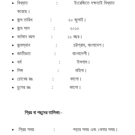
বিখ্যাত : ইংরেজিতে দক্ষতাই বিখ্যাত
করেছে।
জন্ম তারিখ : ২০ জুলাই।
জন্ম সাল : ২০১০
বর্তমান বয়স : ১১ বছর।
জন্মস্থান : চট্টগ্রাম, বাংলাদেশ।
জাতীয়তা : বাংলাদেশী।
ধর্ম : ইসলাম।
লিঙ্গ : মহিলা।
চোখের রঙ : কালো।
চুলের রঙ : কালো।
প্রিয় বা পছন্দের তালিকা:-
প্রিয় সময় : পড়ার সময় এবং খেলার সময়।