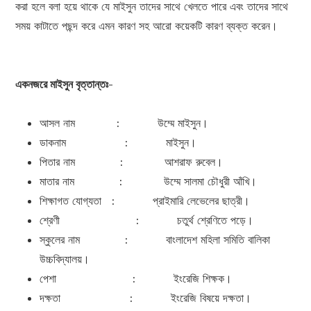
করা হলে বলা হয়ে থাকে যে মাইসুন তাদের সাথে খেলতে পারে এবং তাদের সাথে
সময় কাটাতে পছন্দ করে এমন কারণ সহ আরো কয়েকটি কারণ ব্যক্ত করেন।
একনজরে মাইসুন বৃত্তান্তঃ-
আসল নাম : উম্মে মাইসুন।
ডাকনাম : মাইসুন।
পিতার নাম : আশরাফ রুবেল।
মাতার নাম : উম্মে সালমা চৌধুরী আঁখি।
শিক্ষাগত যোগ্যতা : প্রাইমারি লেভেলের ছাত্রী।
শ্রেণী : চতুর্থ শ্রেণিতে পড়ে।
স্কুলের নাম : বাংলাদেশ মহিলা সমিতি বালিকা
উচ্চবিদ্যালয়।
পেশা : ইংরেজি শিক্ষক।
দক্ষতা : ইংরেজি বিষয়ে দক্ষতা।