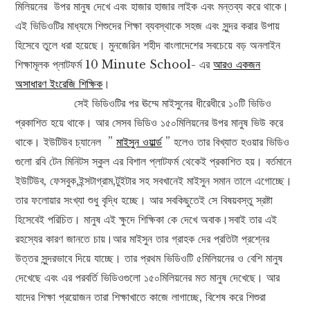
মিলিয়নের উপর মানুষ দেখে এবং হাজার হাজার লাইক এবং মন্তব্য করে থাকে।
এই ভিডিওটির মাধ্যমে শিশুদের শিক্ষা ব্যবস্থাকে সহজ এবং সুন্দর করার উপায়
হিসেবে তুলে ধরা হয়েছে। মুনজেরিন শহীদ বাংলাদেশের সবচেয়ে বড় অনলাইন
শিক্ষামূলক প্লাটফর্ম 10 Minute School- এর
আরও একজন
অসাধারণ ইংরেজি শিক্ষিক
।
সেই ভিডিওটির পর ঊম্মে মাইসুনের ধীরেধীরে ১০টি ভিডিও
প্রকাশিত হয়ে থাকে। আর সেসব ভিডিও ১৫০মিলিয়নের উপর মানুষ ভিউ করে
থাকে। ইউটিউব চ্যানেল ”
মাইসুন ওয়ার্ল্ড
” হলেও তার বিখ্যাত হওয়ার ভিডিও
গুলো রবি টেন মিনিটস স্কুল এর বিশাল প্লাটফর্ম থেকেই প্রকাশিত হয়। বর্তমানে
ইউটিউব, ফেসবুক,ইন্সটাগ্রাম,টুইটার সহ সবখানেই মাইসুন সমান তালে এগোচ্ছে।
তার ফলোয়ার সংখ্যা শুধু বৃদ্ধি হচ্ছে। আর সবকিছুতেই সে বিষয়বস্তু স্রষ্টা
হিসেবেই পরিচিত। মানুষ এই ক্ষুদে শিক্ষিকা কে দেখে অবাক।সবাই তার এই
রহস্যের কারণ জানতে চায়।আর মাইসুন তার গ্রাহক দের প্রতিটা প্রশ্নের
উত্তর সুন্দরভাবে দিয়ে যাচ্ছে। তার প্রথম ভিডিওটি ৫মিলিয়নের ও বেশি মানুষ
দেখেছে এবং এর পরবর্তি ভিডিওগুলো ১৫০মিলিয়নের মত মানুষ দেখেছে। আর
যাদের শিক্ষা প্রয়োজন তারা শিক্ষাখাতে কাজে লাগাচ্ছে, বিশেষ করে শিশুরা