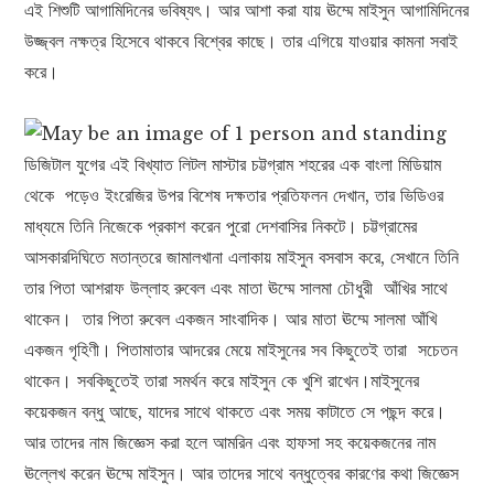
এই শিশুটি আগামিদিনের ভবিষ্যৎ। আর আশা করা যায় ঊম্মে মাইসুন আগামিদিনের
উজ্জ্বল নক্ষত্র হিসেবে থাকবে বিশ্বের কাছে। তার এগিয়ে যাওয়ার কামনা সবাই
করে।
ডিজিটাল যুগের এই বিখ্যাত লিটল মাস্টার চট্টগ্রাম শহরের এক বাংলা মিডিয়াম
থেকে পড়েও ইংরেজির উপর বিশেষ দক্ষতার প্রতিফলন দেখান, তার ভিডিওর
মাধ্যমে তিনি নিজেকে প্রকাশ করেন পুরো দেশবাসির নিকটে। চট্টগ্রামের
আসকারদিঘিতে মতান্তরে জামালখানা এলাকায় মাইসুন বসবাস করে, সেখানে তিনি
তার পিতা আশরাফ উল্লাহ রুবেল এবং মাতা ঊম্মে সালমা চৌধুরী আঁখির সাথে
থাকেন। তার পিতা রুবেল একজন সাংবাদিক। আর মাতা ঊম্মে সালমা আঁখি
একজন গৃহিণী। পিতামাতার আদরের মেয়ে মাইসুনের সব কিছুতেই তারা সচেতন
থাকেন। সবকিছুতেই তারা সমর্থন করে মাইসুন কে খুশি রাখেন।মাইসুনের
কয়েকজন বন্ধু আছে, যাদের সাথে থাকতে এবং সময় কাটাতে সে পছন্দ করে।
আর তাদের নাম জিজ্ঞেস করা হলে আমরিন এবং হাফসা সহ কয়েকজনের নাম
ঊল্লেখ করেন ঊম্মে মাইসুন। আর তাদের সাথে বন্ধুত্বের কারণের কথা জিজ্ঞেস