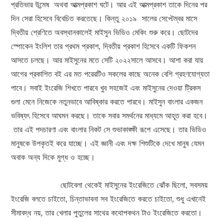
প্রতিভার উন্মেষ অথবা আত্মপ্রকাশ ঘটে। আর এই আত্মপ্রকাশ তাকে দিনের পর
দিন সেরা হিসেবে বিবেচিত করতেছে। কিন্তু ২০১৯ সালের সেপ্টেম্বর মাসে
দ্বিতীয় শ্রেণিতে অবস্থানকালেই মাইসুন ভিডিও মেকিং শুরু করে। ছোটদের
স্পোকেন ইংলিশ তার প্রথম প্রকাশ, দ্বিতীয় প্রকাশ হিসেবে একটি ফিকশন
আসতে চলছে। আর মাইসুনের মতে সেটি ২০২২সালে আসবে। আশা করা যায়
আগের প্রকাশিত বই এর মত পরেরটিও সকলের কাছে অনেক বেশি গ্রহণযোগ্যতা
পাবে। সবাই ইংরেজি শিখতে পারবে খুব সহজেই এবং মাইসুনের দেওয়া ট্রিকস
গুলা মেনে নিজেকে নতুনভাবে আবিষ্কার করতে পারবে। মাইসুন বাংলার একজন
ভবিষ্যৎ হিসেবে আঘমন করছে। তাকে সবার সমর্থনের মাধ্যমে আহূত করা হবে।
তার এই পদচারণা এবং বাংলার নিকট সে শুভাকাঙ্ক্ষী রূপে এসেছে। তার ভিডিও
মানুষকে উপকৃতই করে যাচ্ছে। এই জ্ঞানী এবং দক্ষ শিশুটিকে দেখে মানুষ যেমন
অবাক অন্য দিকে মুগ্ধ ও হচ্ছে।
ছোটবেলা থেকেই মাইসুনের ইংরেজিতে ঝোঁক ছিলো, সবসময়
ইংরেজি বলতে চাইতো, চিন্তাভাবনা সব ইংরেজিতে করতে চাইতো, শুধু এখানেই
সীমাবদ্ধ নয়, তার খেলার পুতুলের সাথের কথোপকথন টাও ইংরেজিতে করতো।