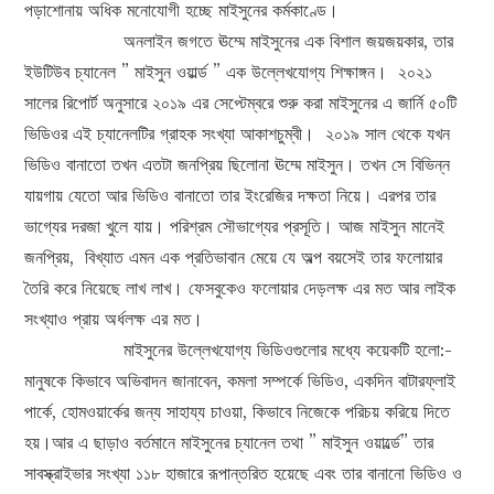
পড়াশোনায় অধিক মনোযোগী হচ্ছে মাইসুনের কর্মকাণ্ডে।
অনলাইন জগতে ঊম্মে মাইসুনের এক বিশাল জয়জয়কার, তার
ইউটিউব চ্যানেল ” মাইসুন ওয়ার্ল্ড ” এক উল্লেখযোগ্য শিক্ষাঙ্গন। ২০২১
সালের রিপোর্ট অনুসারে ২০১৯ এর সেপ্টেম্বরে শুরু করা মাইসুনের এ জার্নি ৫০টি
ভিডিওর এই চ্যানেলটির গ্রাহক সংখ্যা আকাশচুম্বী। ২০১৯ সাল থেকে যখন
ভিডিও বানাতো তখন এতটা জনপ্রিয় ছিলোনা ঊম্মে মাইসুন। তখন সে বিভিন্ন
যায়গায় যেতো আর ভিডিও বানাতো তার ইংরেজির দক্ষতা নিয়ে। এরপর তার
ভাগ্যের দরজা খুলে যায়। পরিশ্রম সৌভাগ্যের প্রসূতি। আজ মাইসুন মানেই
জনপ্রিয়, বিখ্যাত এমন এক প্রতিভাবান মেয়ে যে অল্প বয়সেই তার ফলোয়ার
তৈরি করে নিয়েছে লাখ লাখ। ফেসবুকেও ফলোয়ার দেড়লক্ষ এর মত আর লাইক
সংখ্যাও প্রায় অর্ধলক্ষ এর মত।
মাইসুনের উল্লেখযোগ্য ভিডিওগুলোর মধ্যে কয়েকটি হলো:-
মানুষকে কিভাবে অভিবাদন জানাবেন, কমলা সম্পর্কে ভিডিও, একদিন বাটারফ্লাই
পার্কে, হোমওয়ার্কের জন্য সাহায্য চাওয়া, কিভাবে নিজেকে পরিচয় করিয়ে দিতে
হয়।আর এ ছাড়াও বর্তমানে মাইসুনের চ্যানেল তথা ” মাইসুন ওয়ার্ল্ডে” তার
সাবস্ক্রাইভার সংখ্যা ১১৮ হাজারে রূপান্তরিত হয়েছে এবং তার বানানো ভিডিও ও