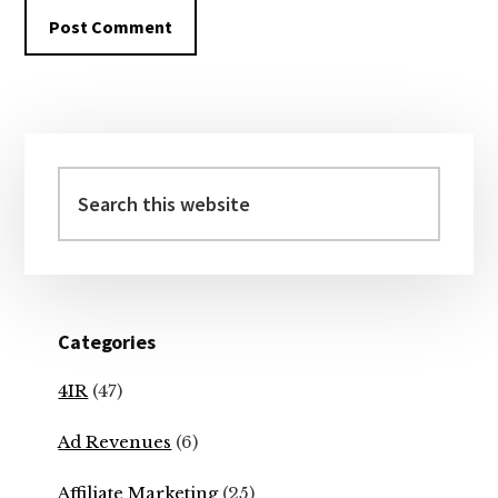
Primary
Sidebar
Search
this
website
Categories
4IR
(47)
Ad Revenues
(6)
Affiliate Marketing
(25)