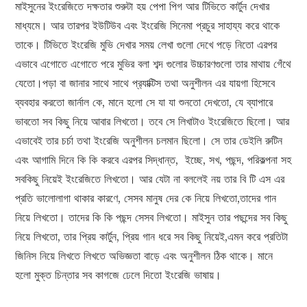
মাইসুনের ইংরেজিতে দক্ষতার শুরুটা হয় পেপা পিগ আর টিভিতে কার্টুন দেখার
মাধ্যমে। আর তারপর ইউটিউব এবং ইংরেজি সিনেমা প্রচুর সাহায্য করে থাকে
তাকে। টিভিতে ইংরেজি মুভি দেখার সময় লেখা গুলো দেখে পড়ে নিতো এরপর
এভাবে এগোতে এগোতে পরে মুভির বলা শব্দ গুলোর উচ্চারণগুলো তার মাথায় গেঁথে
যেতো।পড়া বা জানার সাথে সাথে প্র‍্যাক্টিস তথা অনুশীলন এর যায়গা হিসেবে
ব্যবহার করতো জার্নাল কে, মানে হলো সে যা যা শুনতো দেখতো, যে ব্যাপারে
ভাবতো সব কিছু নিয়ে আবার লিখতো। তবে সে লিখাটাও ইংরেজিতে ছিলো। আর
এভাবেই তার চর্চা তথা ইংরেজি অনুশীলন চলমান ছিলো। সে তার ডেইলি রুটিন
এবং আগামি দিনে কি কি করবে এরপর সিদ্ধান্ত, ইচ্ছে, সখ, পছন্দ, পরিকল্পনা সহ
সবকিছু নিয়েই ইংরেজিতে লিখতো। আর যেটা না বললেই নয় তার বি টি এস এর
প্রতি ভালোলাগা থাকার কারণে, সেসব মানুষ দের কে নিয়ে লিখতো,তাদের গান
নিয়ে লিখতো। তাদের কি কি পছন্দ সেসব লিখতো। মাইসুন তার পছন্দের সব কিছু
নিয়ে লিখতো, তার প্রিয় কার্টুন, প্রিয় গান ধরে সব কিছু নিয়েই,এমন করে প্রতিটা
জিনিস নিয়ে লিখতে লিখতে অভিজ্ঞতা বাড়ে এবং অনুশীলন ঠিক থাকে। মানে
হলো মুক্ত চিন্তার সব কাগজে ঢেলে দিতো ইংরেজি ভাষায়।