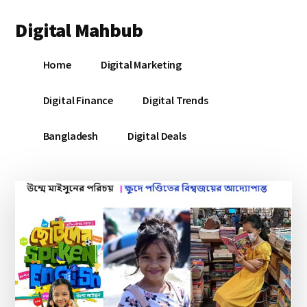
Additional
Skip
Skip
Skip
Digital Mahbub
to
to
to
menu
main
primary
footer
Your
content
sidebar
Home
Digital Marketing
Digital
Destination
Digital Finance
Digital Trends
Bangladesh
Digital Deals